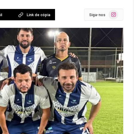
Instagram
il
Link de cópia
Siga-nos
EDUCAÇÃO
sas
Amanhã, Porto Velho viverá um marco
histórico para a educação municipal
6 DE AGOSTO DE 2026 – 21:58