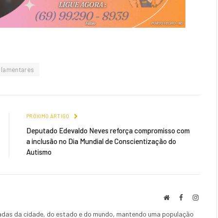
rlamentares
PRÓXIMO ARTIGO
Deputado Edevaldo Neves reforça compromisso com
a inclusão no Dia Mundial de Conscientização do
Autismo
Local
Facebook
Instag
na
lizadas da cidade, do estado e do mundo, mantendo uma população
rede