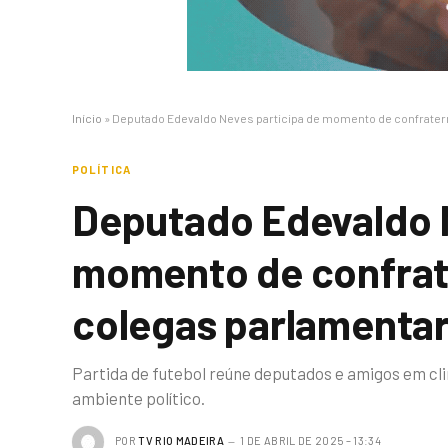
Início
»
Deputado Edevaldo Neves participa de momento de confrate
POLÍTICA
Deputado Edevaldo N
momento de confrat
colegas parlamenta
Partida de futebol reúne deputados e amigos em cl
ambiente político.
POR
TV RIO MADEIRA
1 DE ABRIL DE 2025 – 13:34