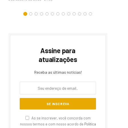
rum
6 DE AGOSTO DE 2026 – 21:46
6 DE A
Assine para
atualizações
Receba as últimas notícias!
Ao se inscrever, você concorda com