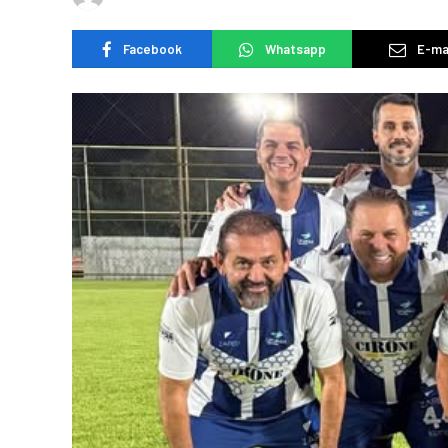
Facebook
Whatsapp
E-ma
POLÍTICA
Justiça condena autor de ofen
raciais contra Sílvia Cristina no
WhatsApp a pagar R$ 25 mil