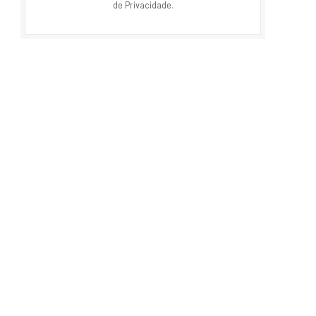
nossos termos e com nosso acordo de
Política
de Privacidade
.