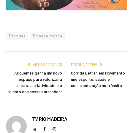
Esportes
Primeira rodada
ARTIGO ANTERIOR
PRÓXIMO ARTIGO
Ariquemes ganha um novo
Corrida Detran em Movimento
espaço para valorizar a
une esporte, saúde e
cultura, a criatividade e o
conscientização no trânsito
talento dos nossos artesãos!
TV RIO MADEIRA
Local
Facebook
Instagram