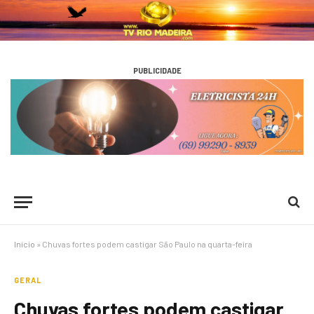
PUBLICIDADE
Início
»
Chuvas fortes podem castigar São Paulo na quarta-feira
GERAL
Chuvas fortes podem castigar