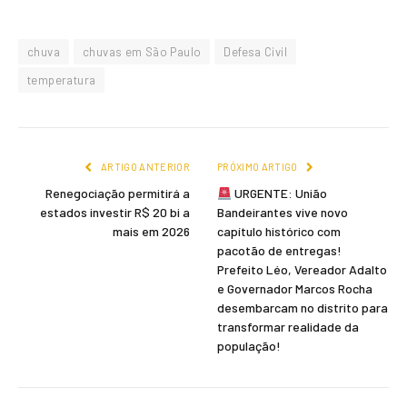
chuva
chuvas em São Paulo
Defesa Civil
temperatura
ARTIGO ANTERIOR
PRÓXIMO ARTIGO
Renegociação permitirá a
URGENTE: União
estados investir R$ 20 bi a
Bandeirantes vive novo
mais em 2026
capítulo histórico com
pacotão de entregas!
Prefeito Léo, Vereador Adalto
e Governador Marcos Rocha
desembarcam no distrito para
transformar realidade da
população!